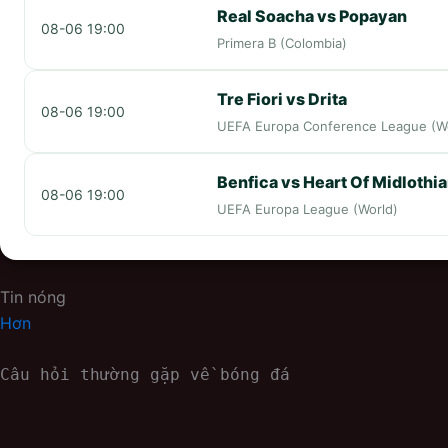
Real Soacha vs Popayan
08-06 19:00
Primera B (Colombia)
Tre Fiori vs Drita
08-06 19:00
UEFA Europa Conference League (Wo
Benfica vs Heart Of Midlothi
08-06 19:00
UEFA Europa League (World)
Tin nóng
Hơn
Câu hỏi thường gặp về bóng đá