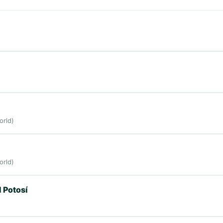
rld)
rld)
l Potosí