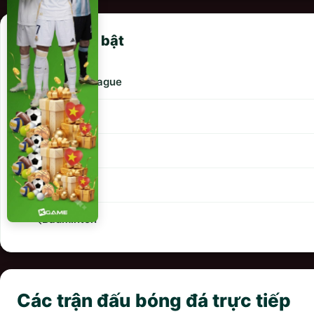
Giải đấu nổi bật
Premier League
NBA
CBA
Tennis
Badminton
Các trận đấu bóng đá trực tiếp