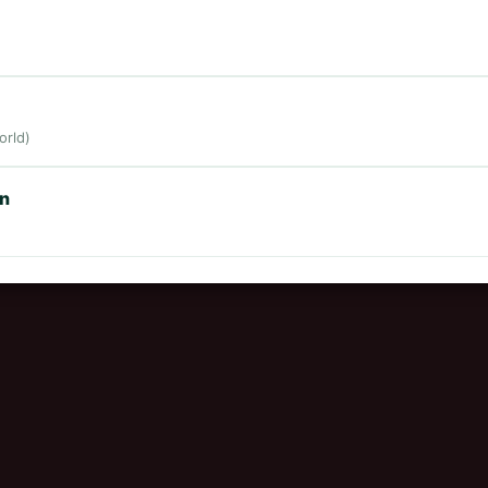
rld)
an