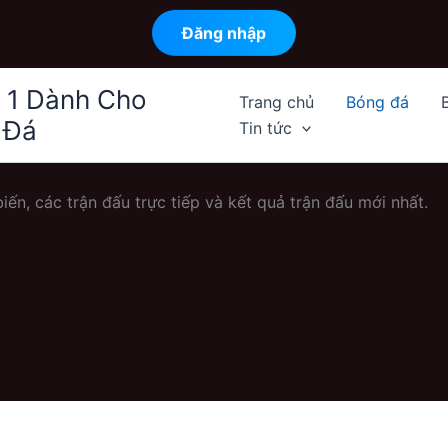
Đăng nhập
 1 Dành Cho
Trang chủ
Bóng đá
 Đá
Tin tức
biến, các trận đấu trực tiếp và kết quả trận đấu mới nhất.